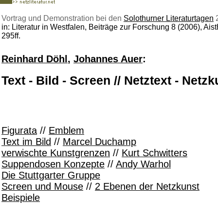
Vortrag und Demonstration bei den
Solothurner Literaturtagen
in: Literatur in Westfalen, Beiträge zur Forschung 8 (2006), Ais
295ff.
Reinhard Döhl
,
Johannes Auer
:
Text - Bild - Screen // Netztext - Netz
Figurata
//
Emblem
Text im Bild
//
Marcel Duchamp
verwischte Kunstgrenzen
//
Kurt Schwitters
Suppendosen Konzepte
//
Andy Warhol
Die Stuttgarter Gruppe
Screen und Mouse
//
2 Ebenen der Netzkunst
Beispiele