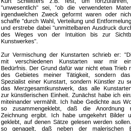
Kurt Schwitters z.B. fest, um fortzufahre
"unwesentlich" sei, "ob die verwendeten Mater
irgendwelchen Zweck geformt waren oder nicht
schaffe "durch Wahl, Verteilung und Entformelung
und erstrebe dabei "unmittelbaren Ausdruck durc
des Weges von der Intuition bis zur Sicht
Kunstwerkes".
Zur Vermischung der Kunstarten schrieb er: "D
mit verschiedenen Kunstarten war mir ein 
Bedürfnis. Der Grund dafür war nicht etwa Trieb
des Gebietes meiner Tätigkeit, sondern das
Spezialist einer Kunstart, sondern Künstler zu se
das Merzgesamtkunstwerk, das alle Kunstart
zur künstlerischen Einheit. Zunächst habe ich ei
miteinander vermählt. Ich habe Gedichte aus W
so zusammengeklebt, daß die Anordnung r
Zeichnung ergibt. Ich habe umgekehrt Bilder 
geklebt, auf denen Sätze gelesen werden sollen.
so genagelt, daß neben der malerischen Bi