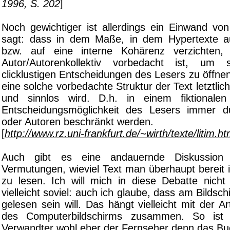
1996, S. 202
]
Noch gewichtiger ist allerdings ein Einwand vo
sagt: dass in dem Maße, in dem Hypertexte au
bzw. auf eine interne Kohärenz verzichten
Autor/Autorenkollektiv vorbedacht ist, um
clicklustigen Entscheidungen des Lesers zu öffne
eine solche vorbedachte Struktur der Text letztlich 
und sinnlos wird. D.h. in einem fiktional
Entscheidungsmöglichkeit des Lesers immer d
oder Autoren beschränkt werden.
[
http://www.rz.uni-frankfurt.de/~wirth/texte/litim.h
Auch gibt es eine andauernde Diskussion 
Vermutungen, wieviel Text man überhaupt bereit 
zu lesen. Ich will mich in diese Debatte nicht
vielleicht soviel: auch ich glaube, dass am Bildschi
gelesen sein will. Das hängt vielleicht mit der A
des Computerbildschirms zusammen. So ist s
Verwandter wohl eher der Fernseher denn das Bu