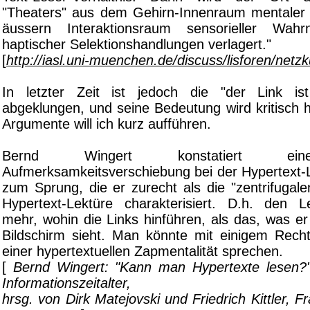
"Theaters" aus dem Gehirn-Innenraum mentaler
äussern Interaktionsraum sensorieller Wah
haptischer Selektionshandlungen verlagert."
[
http://iasl.uni-muenchen.de/discuss/lisforen/net
In letzter Zeit ist jedoch die "der Link ist
abgeklungen, und seine Bedeutung wird kritisch hi
Argumente will ich kurz aufführen.
Bernd Wingert konstatiert ein
Aufmerksamkeitsverschiebung bei der Hypertext-
zum Sprung, die er zurecht als die "zentrifugale
Hypertext-Lektüre charakterisiert. D.h. den Le
mehr, wohin die Links hinführen, als das, was e
Bildschirm sieht. Man könnte mit einigem Rec
einer hypertextuellen Zapmentalität sprechen.
[
Bernd Wingert: "Kann man Hypertexte lesen?" 
Informationszeitalter,
hrsg. von Dirk Matejovski und Friedrich Kittler, F