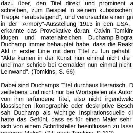
dazu über, den Titel direkt und prominent 
schreiben, zum Beispiel in seinem kubistische
Treppe herabsteigend", und verursachte einen gr
in der "Armory"-Ausstellung 1913 in den USA.
erkannte das Provokative daran. Calvin Tomkins
klugen und materialreichen Duchamp-Biogr
Duchamp immer behauptet habe, dass die Reakt
Akt in erster Linie mit dem Titel zu tun gehabt
"Akte kamen in der Kunst nun einmal nicht die 
und man schrieb bei Gemälden nun einmal nicht d
Leinwand". (Tomkins, S. 66)
Dabei sind Duchamps Titel durchaus literarisch.
zeitlebens und nicht nur bei Wortspielen als Autor
von ihm erfundene Titel, also nicht irgendwe
klassischen Ikonographie oder deskriptive Besc
sah Duchamp als wichtige Inspirationsquelle die
hatte das Gefühl, dass es für einen Maler sehr 
sich von einem Schriftsteller beeinflussen zu las
anderen Maler". (Zit. nach Tomkins, S.112)