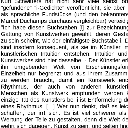
Kurt Schwitters hat nicht sehr viele selbst 
"gefundene" "i-Gedichte" veröffentlicht, sie aber
als sprachliche Fundstücke (und den bekannte
Marcel Duchamps durchaus vergleichbar) verteidig
"Ich habe diesen Buchstaben [i] zur Bezeichnung
Gattung von Kunstwerken gewählt, deren Gesta
zu sein scheint, wie der einfältigste Buchstabe i.
sind insofern konsequent, als sie im Künstler i
künstlerischen Intuition entstehen. Intuition u
Kunstwerkes sind hier dasselbe. - Der Künstler er
ihn umgebenden Welt von Erscheinungsfor
Einzelheit nur begrenzt und aus ihrem Zusamm
zu werden braucht, damit ein Kunstwerk ents
Rhythmus, der auch von anderen künstler
Menschen als Kunstwerk empfunden werden ka
einzige Tat des Künstlers bei i ist Entformelung
eines Rhythmus. [...] Wer nun denkt, daß es leic
schaffen, der irrt sich. Es ist viel schwerer a
Wertung der Teile zu gestalten, denn die Welt d
wehrt sich dagegen, Kunst zu sein, und selten f