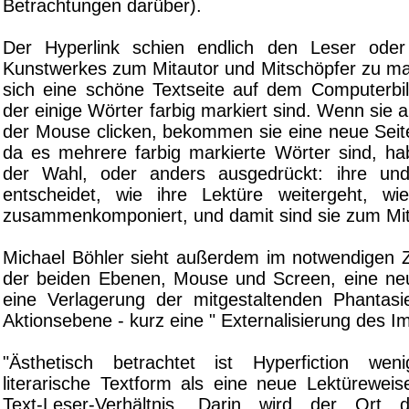
Betrachtungen darüber).
Der Hyperlink schien endlich den Leser oder
Kunstwerkes zum Mitautor und Mitschöpfer zu mac
sich eine schöne Textseite auf dem Computerbil
der einige Wörter farbig markiert sind. Wenn sie a
der Mouse clicken, bekommen sie eine neue Seit
da es mehrere farbig markierte Wörter sind, ha
der Wahl, oder anders ausgedrückt: ihre un
entscheidet, wie ihre Lektüre weitergeht, wi
zusammenkomponiert, und damit sind sie zum Mi
Michael Böhler sieht außerdem im notwendigen
der beiden Ebenen, Mouse und Screen, eine ne
eine Verlagerung der mitgestaltenden Phantas
Aktionsebene - kurz eine " Externalisierung des I
"Ästhetisch betrachtet ist Hyperfiction we
literarische Textform als eine neue Lektürewei
Text-Leser-Verhältnis. Darin wird der Ort de